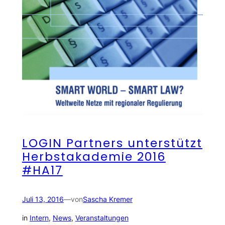
LOGIN Partners unterstützt
Herbstakademie 2016
#HA17
Juli 13, 2016
—
von
Sascha Kremer
in
Intern
, 
News
, 
Veranstaltungen