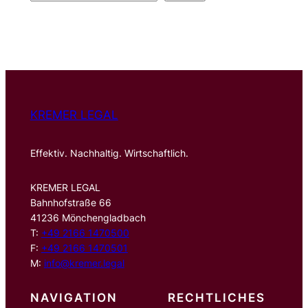
u
c
h
e
n
KREMER LEGAL
Effektiv. Nachhaltig. Wirtschaftlich.
KREMER LEGAL
Bahnhofstraße 66
41236 Mönchengladbach
T:
+49 2166 1470500
F:
+49 2166 1470501
M:
info@kremer.legal
NAVIGATION
RECHTLICHES