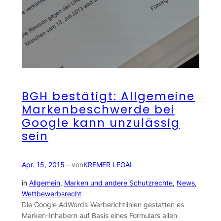
BGH bestätigt: Allgemeine
Markenbeschwerde bei
Google kann unzulässig
sein
Apr. 15, 2015
—
von
KREMER LEGAL
in
Allgemein
, 
Marken und andere Schutzrechte
, 
News
, 
Wettbewerbsrecht
Die Google AdWords-Werberichtlinien gestatten es
Marken-Inhabern auf Basis eines Formulars allen