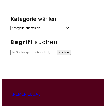
Kategorie
wählen
Begriff
suchen
S
Suchen
u
c
h
e
n
KREMER LEGAL