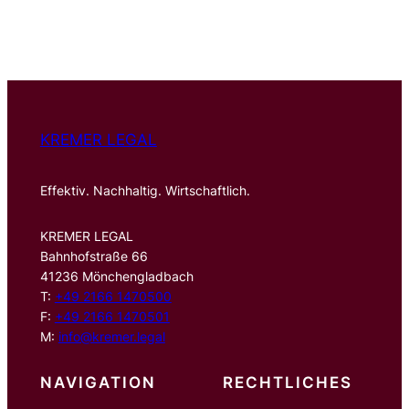
c
h
e
n
KREMER LEGAL
Effektiv. Nachhaltig. Wirtschaftlich.
KREMER LEGAL
Bahnhofstraße 66
41236 Mönchengladbach
T:
+49 2166 1470500
F:
+49 2166 1470501
M:
info@kremer.legal
NAVIGATION
RECHTLICHES