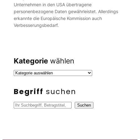
Unternehmen in den USA übertragene
personenbezogene Daten gewährleistet. Allerdings
erkannte die Europäische Kommission auch
Verbesserungsbedarf.
Kategorie
wählen
Begriff
suchen
S
Suchen
u
c
h
e
n