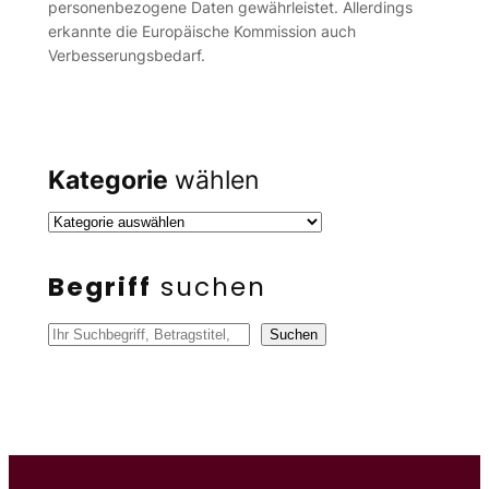
personenbezogene Daten gewährleistet. Allerdings
erkannte die Europäische Kommission auch
Verbesserungsbedarf.
Kategorie
wählen
Begriff
suchen
S
Suchen
u
c
h
e
n