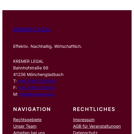
e
n
KREMER LEGAL
Effektiv. Nachhaltig. Wirtschaftlich.
KREMER LEGAL
Bahnhofstraße 66
41236 Mönchengladbach
T:
+49 2166 1470500
F:
+49 2166 1470501
M:
info@kremer.legal
NAVIGATION
RECHTLICHES
Rechtsgebiete
Impressum
Unser Team
AGB für Veranstaltungen
Arbeiten bei uns
Datenschutz