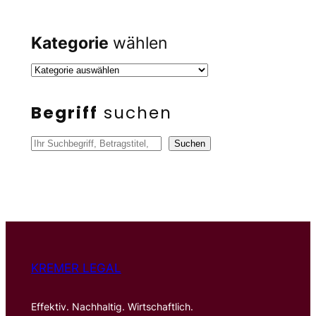
Kategorie
wählen
Begriff
suchen
S
Suchen
u
c
h
e
n
KREMER LEGAL
Effektiv. Nachhaltig. Wirtschaftlich.