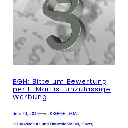
BGH: Bitte um Bewertung
per E-Mail ist unzulässige
Werbung
Sep. 26, 2018
—
von
KREMER LEGAL
in
Datenschutz und Datensicherheit
, 
News
, 