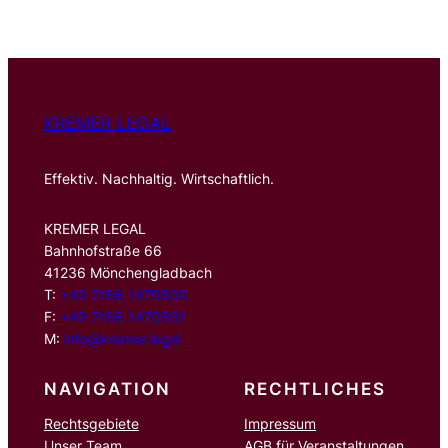
h
e
n
KREMER LEGAL
Effektiv. Nachhaltig. Wirtschaftlich.
KREMER LEGAL
Bahnhofstraße 66
41236 Mönchengladbach
T:
+49 2166 1470500
F:
+49 2166 1470501
M:
info@kremer.legal
NAVIGATION
RECHTLICHES
Rechtsgebiete
Impressum
Unser Team
AGB für Veranstaltungen