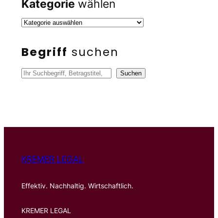
Kategorie
wählen
Begriff
suchen
S
Suchen
u
c
h
e
n
KREMER LEGAL
Effektiv. Nachhaltig. Wirtschaftlich.
KREMER LEGAL