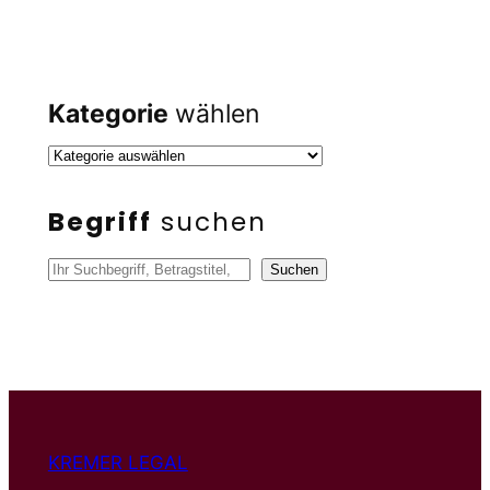
Kategorie
wählen
Begriff
suchen
S
Suchen
u
c
h
e
n
KREMER LEGAL