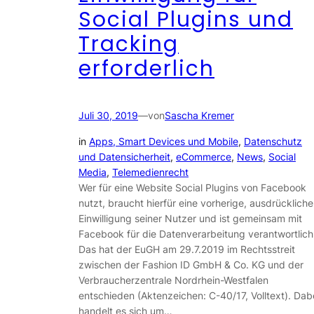
Social Plugins und
Tracking
erforderlich
Juli 30, 2019
—
von
Sascha Kremer
in
Apps, Smart Devices und Mobile
, 
Datenschutz
und Datensicherheit
, 
eCommerce
, 
News
, 
Social
Media
, 
Telemedienrecht
Wer für eine Website Social Plugins von Facebook
nutzt, braucht hierfür eine vorherige, ausdrückliche
Einwilligung seiner Nutzer und ist gemeinsam mit
Facebook für die Datenverarbeitung verantwortlich
Das hat der EuGH am 29.7.2019 im Rechtsstreit
zwischen der Fashion ID GmbH & Co. KG und der
Verbraucherzentrale Nordrhein-Westfalen
entschieden (Aktenzeichen: C-40/17, Volltext). Dab
handelt es sich um…