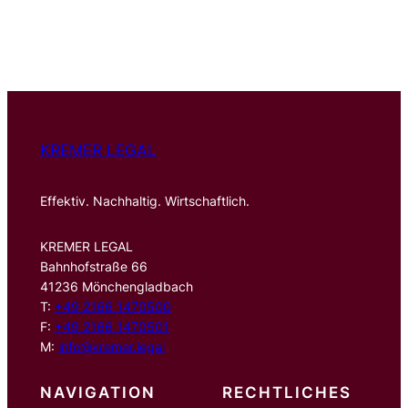
u
c
h
e
n
KREMER LEGAL
Effektiv. Nachhaltig. Wirtschaftlich.
KREMER LEGAL
Bahnhofstraße 66
41236 Mönchengladbach
T:
+49 2166 1470500
F:
+49 2166 1470501
M:
info@kremer.legal
NAVIGATION
RECHTLICHES