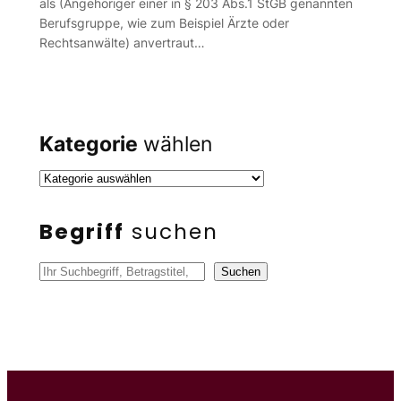
als (Angehöriger einer in § 203 Abs.1 StGB genannten
Berufsgruppe, wie zum Beispiel Ärzte oder
Rechtsanwälte) anvertraut…
Kategorie
wählen
Begriff
suchen
S
Suchen
u
c
h
e
n