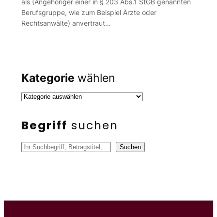
als (Angehöriger einer in § 203 Abs.1 StGB genannten
Berufsgruppe, wie zum Beispiel Ärzte oder
Rechtsanwälte) anvertraut…
Kategorie
wählen
Begriff
suchen
S
Suchen
u
c
h
e
n