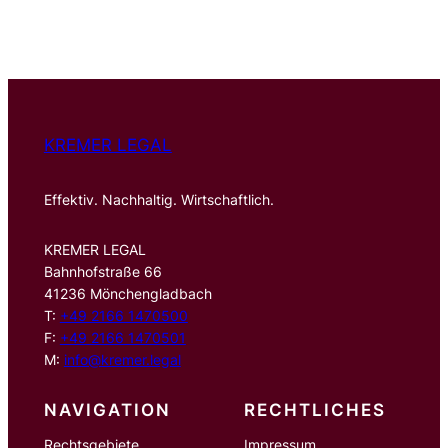
c
h
e
n
KREMER LEGAL
Effektiv. Nachhaltig. Wirtschaftlich.
KREMER LEGAL
Bahnhofstraße 66
41236 Mönchengladbach
T:
+49 2166 1470500
F:
+49 2166 1470501
M:
info@kremer.legal
NAVIGATION
RECHTLICHES
Rechtsgebiete
Impressum