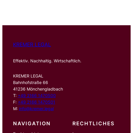
c
h
e
n
KREMER LEGAL
Effektiv. Nachhaltig. Wirtschaftlich.
KREMER LEGAL
Bahnhofstraße 66
41236 Mönchengladbach
T:
+49 2166 1470500
F:
+49 2166 1470501
M:
info@kremer.legal
NAVIGATION
RECHTLICHES