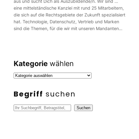
aus und sucht Dich als Auszubildende/n. Wir sind …
eine mittelständische Kanzlei mit rund 25 Mitarbeitern,
die sich auf die Rechtsgebiete der Zukunft spezialisiert
hat. Technologie, Datenschutz, Vertrieb und Marken
sind die Themen, für die wir mit unseren Mandanten…
Kategorie
wählen
Begriff
suchen
S
Suchen
u
c
h
e