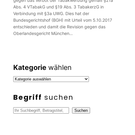
gegen das Verbot der Tabakwerbung gemäß §21a
Abs. 4 VTabakG und §19 Abs. 3 TabakerzG in
Verbindung mit §3a UWG. Dies hat der
Bundesgerichtshof (BGH) mit Urteil vom 5.10.2017
entschieden und damit die Revision gegen das
Oberlandesgericht München…
Kategorie
wählen
Begriff
suchen
S
Suchen
u
c
h