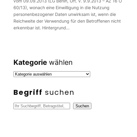
vom 09.09.2013 (LG Berlin, Urt. v. 9.9.2013 – AZ 16 O
60/13), wonach eine Einwilligung in die Nutzung
personenbezogener Daten unwirksam ist, wenn die
Reichweite der Verwendung für den Betroffenen nicht
erkennbar ist. Hintergrund…
Kategorie
wählen
Begriff
suchen
S
Suchen
u
c
h
e