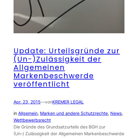
Update: Urteilsgründe zur
(Un-)Zulässigkeit der
Allgemeinen
Markenbeschwerde
veröffentlicht
Apr. 23, 2015
—
von
KREMER LEGAL
in
Allgemein
, 
Marken und andere Schutzrechte
, 
News
, 
Wettbewerbsrecht
Die Gründe des Grundsatzurteils des BGH zur
(Un-) Zulässigkeit der Allgemeinen Markenbeschwerde