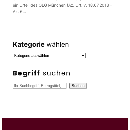
ein Urteil des OLG München (Az. Urt. v. 18.07.2013 –
Az. 6…
Kategorie
wählen
Begriff
suchen
S
Suchen
u
c
h
e
n