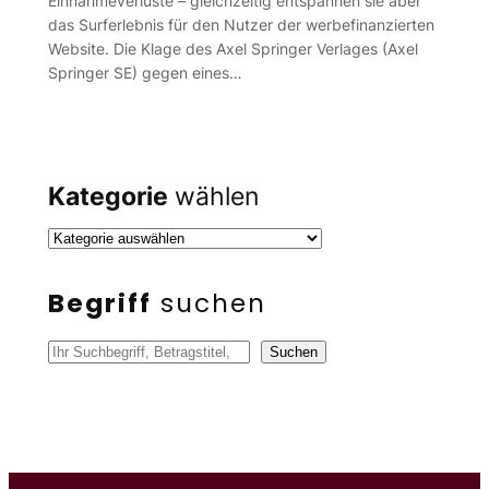
Einnahmeverluste – gleichzeitig entspannen sie aber
das Surferlebnis für den Nutzer der werbefinanzierten
Website. Die Klage des Axel Springer Verlages (Axel
Springer SE) gegen eines…
Kategorie
wählen
Begriff
suchen
S
Suchen
u
c
h
e
n