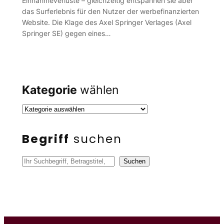
Einnahmeverluste – gleichzeitig entspannen sie aber
das Surferlebnis für den Nutzer der werbefinanzierten
Website. Die Klage des Axel Springer Verlages (Axel
Springer SE) gegen eines…
Kategorie
wählen
Begriff
suchen
S
Suchen
u
c
h
e
n