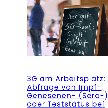
3G am Arbeitsplatz:
Abfrage von Impf-,
Genesenen- (Sero-
oder Teststatus bei