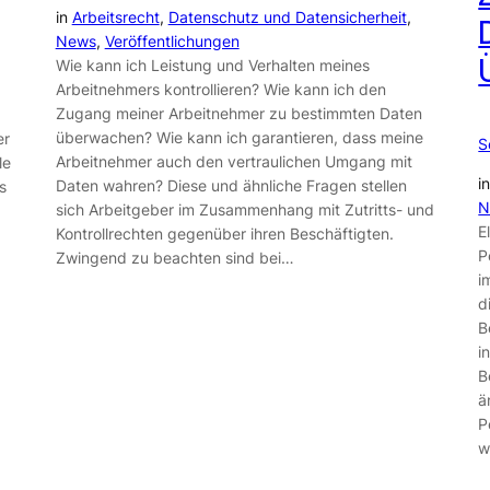
in
Arbeitsrecht
, 
Datenschutz und Datensicherheit
, 
News
, 
Veröffentlichungen
Wie kann ich Leistung und Verhalten meines
Arbeitnehmers kontrollieren? Wie kann ich den
Zugang meiner Arbeitnehmer zu bestimmten Daten
überwachen? Wie kann ich garantieren, dass meine
er
S
Arbeitnehmer auch den vertraulichen Umgang mit
le
i
Daten wahren? Diese und ähnliche Fragen stellen
s
N
sich Arbeitgeber im Zusammenhang mit Zutritts- und
E
Kontrollrechten gegenüber ihren Beschäftigten.
P
Zwingend zu beachten sind bei…
i
d
B
i
B
ä
P
w