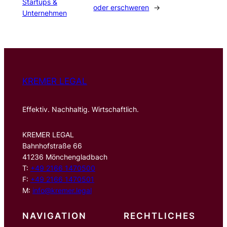
Startups &
oder erschweren
→
Unternehmen
KREMER LEGAL
Effektiv. Nachhaltig. Wirtschaftlich.
KREMER LEGAL
Bahnhofstraße 66
41236 Mönchengladbach
T:
+49 2166 1470500
F:
+49 2166 1470501
M:
info@kremer.legal
NAVIGATION
RECHTLICHES