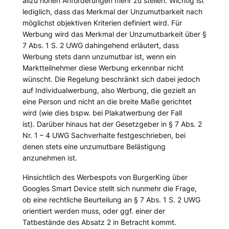
allzu hohen Anforderungen mehr zu stellen. Wichtig ist
lediglich, dass das Merkmal der Unzumutbarkeit nach
möglichst objektiven Kriterien definiert wird. Für
Werbung wird das Merkmal der Unzumutbarkeit über §
7 Abs. 1 S. 2 UWG dahingehend erläutert, dass
Werbung stets dann unzumutbar ist, wenn ein
Marktteilnehmer diese Werbung erkennbar nicht
wünscht. Die Regelung beschränkt sich dabei jedoch
auf Individualwerbung, also Werbung, die gezielt an
eine Person und nicht an die breite Maße gerichtet
wird (wie dies bspw. bei Plakatwerbung der Fall
ist). Darüber hinaus hat der Gesetzgeber in § 7 Abs. 2
Nr. 1 – 4 UWG Sachverhalte festgeschrieben, bei
denen stets eine unzumutbare Belästigung
anzunehmen ist.
Hinsichtlich des Werbespots von BurgerKing über
Googles Smart Device stellt sich nunmehr die Frage,
ob eine rechtliche Beurteilung an § 7 Abs. 1 S. 2 UWG
orientiert werden muss, oder ggf. einer der
Tatbestände des Absatz 2 in Betracht kommt.