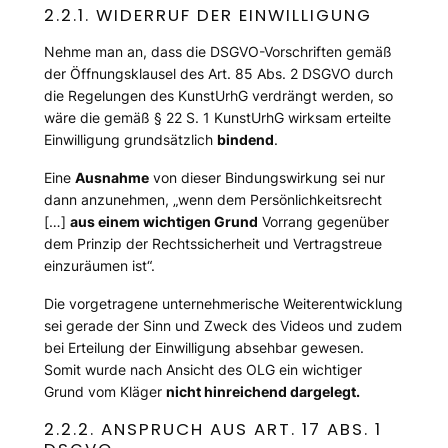
2.2.1. WIDERRUF DER EINWILLIGUNG
Nehme man an, dass die DSGVO-Vorschriften gemäß
der Öffnungsklausel des Art. 85 Abs. 2 DSGVO durch
die Regelungen des KunstUrhG verdrängt werden, so
wäre die gemäß § 22 S. 1 KunstUrhG wirksam erteilte
Einwilligung grundsätzlich
bindend
.
Eine
Ausnahme
von dieser Bindungswirkung sei nur
dann anzunehmen, „
wenn dem Persönlichkeitsrecht
[…]
aus einem wichtigen Grund
Vorrang gegenüber
dem Prinzip der Rechtssicherheit und Vertragstreue
einzuräumen ist
“.
Die vorgetragene unternehmerische Weiterentwicklung
sei gerade der Sinn und Zweck des Videos und zudem
bei Erteilung der Einwilligung absehbar gewesen.
Somit wurde nach Ansicht des OLG ein wichtiger
Grund vom Kläger
nicht hinreichend dargelegt.
2.2.2. ANSPRUCH AUS ART. 17 ABS. 1