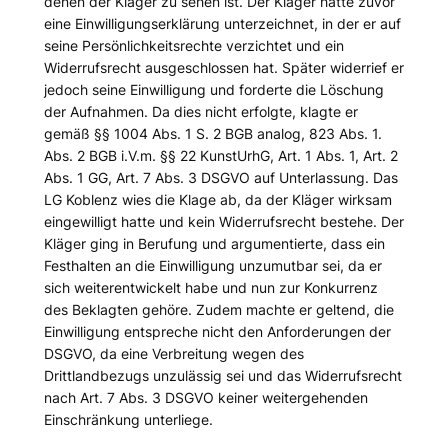
denen der Kläger zu sehen ist. Der Kläger hatte zuvor
eine Einwilligungserklärung unterzeichnet, in der er auf
seine Persönlichkeitsrechte verzichtet und ein
Widerrufsrecht ausgeschlossen hat. Später widerrief er
jedoch seine Einwilligung und forderte die Löschung
der Aufnahmen. Da dies nicht erfolgte, klagte er
gemäß §§ 1004 Abs. 1 S. 2 BGB analog, 823 Abs. 1.
Abs. 2 BGB i.V.m. §§ 22 KunstUrhG, Art. 1 Abs. 1, Art. 2
Abs. 1 GG, Art. 7 Abs. 3 DSGVO auf Unterlassung. Das
LG Koblenz wies die Klage ab, da der Kläger wirksam
eingewilligt hatte und kein Widerrufsrecht bestehe. Der
Kläger ging in Berufung und argumentierte, dass ein
Festhalten an die Einwilligung unzumutbar sei, da er
sich weiterentwickelt habe und nun zur Konkurrenz
des Beklagten gehöre. Zudem machte er geltend, die
Einwilligung entspreche nicht den Anforderungen der
DSGVO, da eine Verbreitung wegen des
Drittlandbezugs unzulässig sei und das Widerrufsrecht
nach Art. 7 Abs. 3 DSGVO keiner weitergehenden
Einschränkung unterliege.