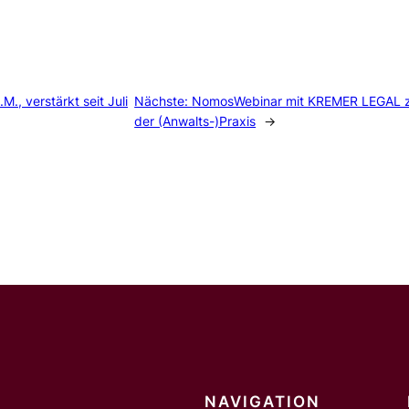
., verstärkt seit Juli
Nächste:
NomosWebinar mit KREMER LEGAL zu 
der (Anwalts-)Praxis
→
NAVIGATION