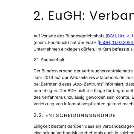
2. EuGH: Verba
Auf Vorlage des Bundesgerichtshofs (
BGH, Urt. v. 
(ehem. Facebook) hat der EuGH
(
EuGH, 11.07.2024
Unternehmen einklagen dürfen. Im Kern befasste 
2.1. Sachverhalt
Der Bundesverband der Verbraucherzentrale hatte 
Jahr 2013 auf der Webseite www.facebook.de im s
bei Betreten dieses „App-Zentrums“ informiert, d
berechtigen. Der BGH hielt die Klage für begründe
des Verfahrens unzulässig geworden sein könnte.
Verletzung von Informationspflichten geltend mach
2.2. ENTSCHEIDUNGSGRÜNDE
Einigkeit besteht darüber, dass ein Verbandsklager
eine solche Verbandsklagebefugnis auch in solchen F