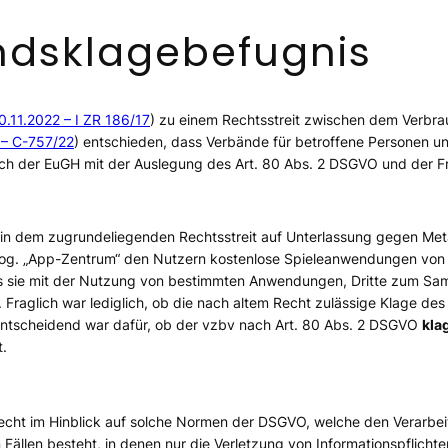
ndsklagebefugnis
10.11.2022 – I ZR 186/17
) zu einem Rechtsstreit zwischen dem Verbr
 – C-757/22
)
entschieden, dass Verbände für betroffene Personen 
sich der EuGH mit der Auslegung des Art. 80 Abs. 2 DSGVO und der F
in dem zugrundeliegenden Rechtsstreit auf Unterlassung gegen Meta
og. „App-Zentrum“ den Nutzern kostenlose Spieleanwendungen von D
ass sie mit der Nutzung von bestimmten Anwendungen, Dritte zum Sam
t. Fraglich war lediglich, ob die nach altem Recht zulässige Klage d
 Entscheidend war dafür, ob der vzbv nach Art. 80 Abs. 2 DSGVO
kla
t.
echt im Hinblick auf solche Normen der DSGVO, welche den Verarbeitun
ällen besteht, in denen nur die Verletzung von Informationspflichten