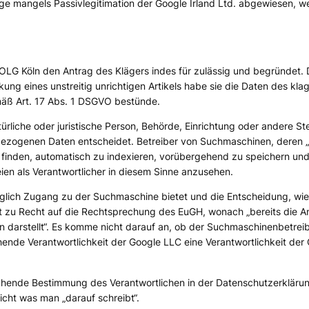
 mangels Passivlegitimation der Google Irland Ltd. abgewiesen, weil
LG Köln den Antrag des Klägers indes für zulässig und begründet. 
nkung eines unstreitig unrichtigen Artikels habe sie die Daten des kla
äß Art. 17 Abs. 1 DSGVO bestünde.
ürliche oder juristische Person, Behörde, Einrichtung oder andere St
ezogenen Daten entscheidet. Betreiber von Suchmaschinen, deren „
zu finden, automatisch zu indexieren, vorübergehend zu speichern und 
seien als Verantwortlicher in diesem Sinne anzusehen.
diglich Zugang zu der Suchmaschine bietet und die Entscheidung, wi
t zu Recht auf die Rechtsprechung des EuGH, wonach „bereits die A
 darstellt“. Es komme nicht darauf an, ob der Suchmaschinenbetreiber
de Verantwortlichkeit der Google LLC eine Verantwortlichkeit der Go
eichende Bestimmung des Verantwortlichen in der Datenschutzerklär
icht was man „darauf schreibt“.