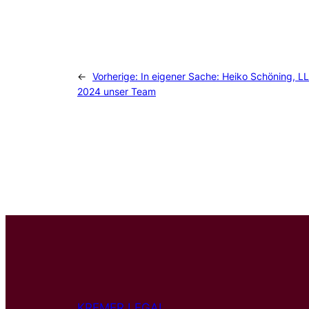
←
Vorherige:
In eigener Sache: Heiko Schöning, LL.M
2024 unser Team
KREMER LEGAL