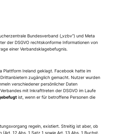
aucherzentrale Bundesverband („vzbv“) und Meta
unter der DSGVO rechtskonforme Informationen von
rage einer Verbandsklagebefugnis.
 Plattform Ireland geklagt. Facebook hatte im
rittanbietern zugänglich gemacht. Nutzer wurden
meln verschiedener persönlicher Daten
es Verbandes mit Inkrafttreten der DSGVO im Laufe
gebefugt
ist, wenn er für betroffene Personen die
gsvorgang regeln, existiert. Streitig ist aber, ob
 (Art. 12 Abs. 1 Satz 1 sowie Art. 13 Abs. 1 Buchst.