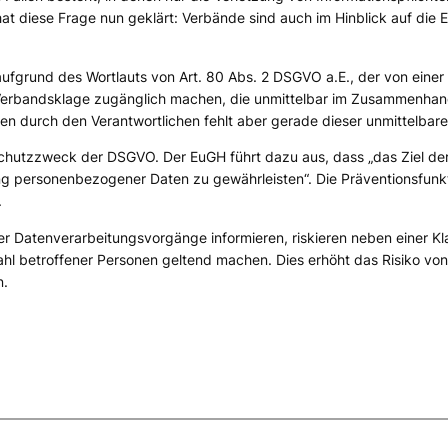
diese Frage nun geklärt: Verbände sind auch im Hinblick auf die E
fgrund des Wortlauts von Art. 80 Abs. 2 DSGVO a.E., der von einer 
 Verbandsklage zugänglich machen, die unmittelbar im Zusammenhang
hten durch den Verantwortlichen fehlt aber gerade dieser unmittelbar
Schutzzweck der DSGVO. Der EuGH führt dazu aus, dass „
das Ziel de
ng personenbezogener Daten zu gewährleisten
“. Die Präventionsfu
.
ber Datenverarbeitungsvorgänge informieren, riskieren neben einer K
lzahl betroffener Personen geltend machen. Dies erhöht das Risiko vo
n.