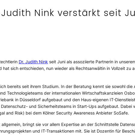
 Judith Nink verstärkt seit 
Rechtlerin
Dr. Judith Nink
seit Juni als assoziierte Partnerin in unser
t sich entschieden, nun wieder als Rechtsanwältin in Vollzeit zu 
sich bereits seit ihrem Studium. In der Beratung kennt sie sowohl d
- und Technologieteams der internationalen Wirtschaftskanzleien Osbo
ebank in Düsseldorf aufgebaut und den Haus-eigenen IT-Dienstleister
 Datenschutz- und Sicherheitsteams in Start-Ups aufgebaut. Dabei w
egal and Risk) bei dem Kölner Security Awareness Anbieter SoSafe.
lgemein, bringt sie vor allem Expertise an der Schnittstelle Datens
rungsprojekten und IT-Transaktionen mit. Sie ist Dozentin für Besc