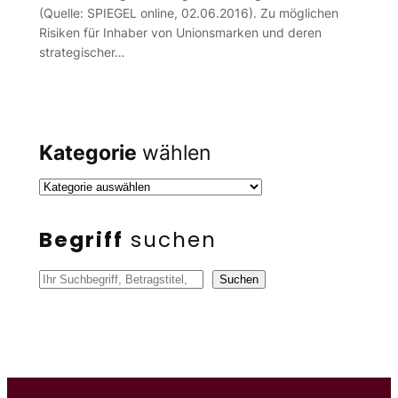
(Quelle: SPIEGEL online, 02.06.2016). Zu möglichen
Risiken für Inhaber von Unionsmarken und deren
strategischer…
Kategorie
wählen
Begriff
suchen
S
Suchen
u
c
h
e
n