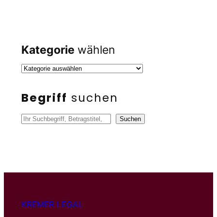
Kategorie
wählen
Begriff
suchen
S
Suchen
u
c
h
e
n
KREMER LEGAL