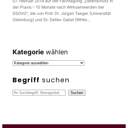
07. Februar 2019 auf der Fachtagung „Datenschutz in
der Praxis – 10 Monate nach Wirksamwerden der
DSGVO“, die von Prof. Dr. Jürgen Taeger (Universität
Oldenburg) und Dr. Detlev Gabel (White…
Kategorie
wählen
Begriff
suchen
S
Suchen
u
c
h
e
n