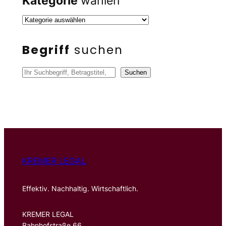
Kategorie
wählen
Begriff
suchen
S
Suchen
u
c
h
e
n
KREMER LEGAL
Effektiv. Nachhaltig. Wirtschaftlich.
KREMER LEGAL
Bahnhofstraße 66