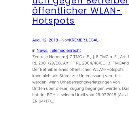
uch gegen Betreibe
öffentlicher WLAN-
Hotspots
Aug. 12, 2018
—
von
KREMER LEGAL
in
News
, 
Telemedienrecht
Zentrale Normen: § 7 TMG n.F., § 8 TMG n. F., Art. 
RL 2001/29/EG, Art. 11 RL 2004/48/EG, 3. TMGÄn
Der Betreiber eines öffentlichen WLAN-Hotspots
kann nicht als Störer zur Unterlassung verurteilt
werden, wenn Urheberrechtsverletzungen von
Dritten über diesen Zugang begangen werden. Da
hat der BGH in seinem Urteil vom 26.07.2018 (Az.: I
ZR 64/17)…