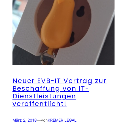
Neuer EVB-IT Vertrag zur
Beschaffung von IT-
Dienstleistungen
veröffentlicht!
März 2, 2018
—
von
KREMER LEGAL