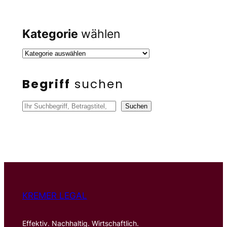
Kategorie
wählen
Begriff
suchen
S
Suchen
u
c
h
e
n
KREMER LEGAL
Effektiv. Nachhaltig. Wirtschaftlich.