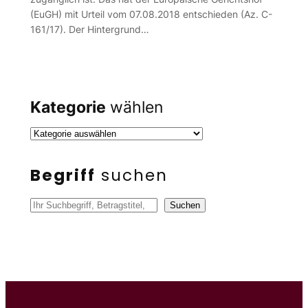
(EuGH) mit Urteil vom 07.08.2018 entschieden (Az. C-
161/17). Der Hintergrund…
Kategorie
wählen
Begriff
suchen
S
Suchen
u
c
h
e
n