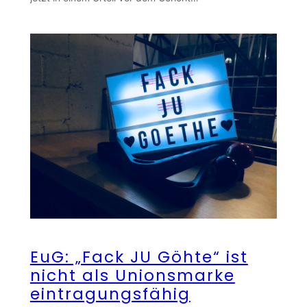
EuG: „Fack JU Göhte“ ist
nicht als Unionsmarke
eintragungsfähig