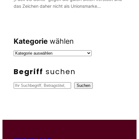
das Zeichen daher nicht als Unionsmarke…
Kategorie
wählen
Begriff
suchen
S
Suchen
u
c
h
e
n