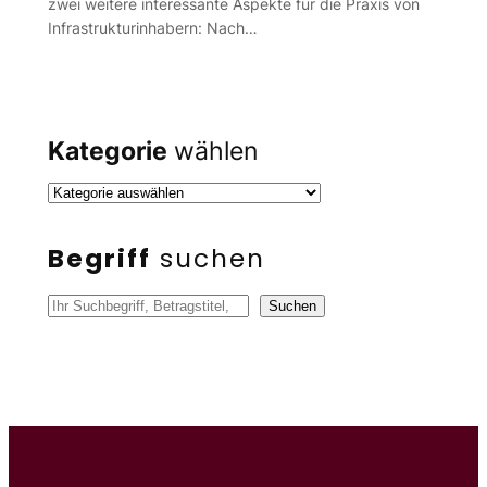
zwei weitere interessante Aspekte für die Praxis von
Infrastrukturinhabern: Nach…
Kategorie
wählen
Begriff
suchen
S
Suchen
u
c
h
e
n