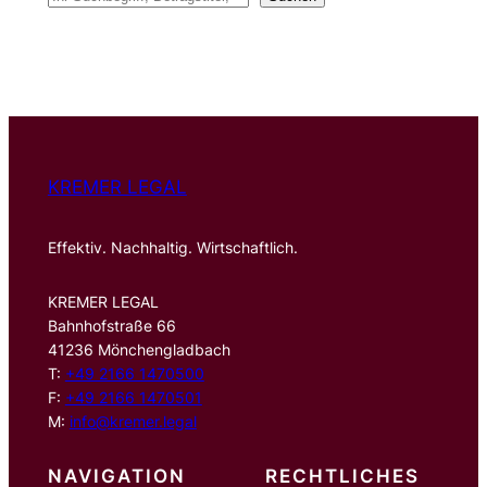
u
c
h
e
n
KREMER LEGAL
Effektiv. Nachhaltig. Wirtschaftlich.
KREMER LEGAL
Bahnhofstraße 66
41236 Mönchengladbach
T:
+49 2166 1470500
F:
+49 2166 1470501
M:
info@kremer.legal
NAVIGATION
RECHTLICHES