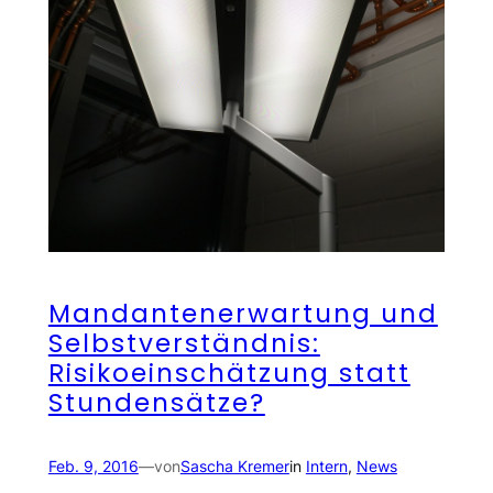
Mandantenerwartung und
Selbstverständnis:
Risikoeinschätzung statt
Stundensätze?
Feb. 9, 2016
—
von
Sascha Kremer
in
Intern
, 
News