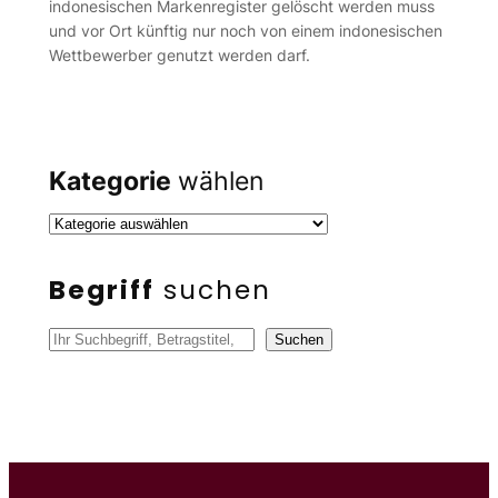
indonesischen Markenregister gelöscht werden muss
und vor Ort künftig nur noch von einem indonesischen
Wettbewerber genutzt werden darf.
Kategorie
wählen
Begriff
suchen
S
Suchen
u
c
h
e
n