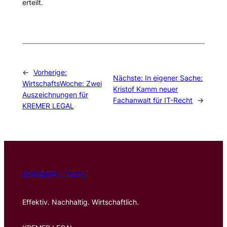
erteilt.
←
Vorherige:
Nächste:
In eigener Sache:
WirtschaftsWoche: Zwei
Kristof Kamm neuer
Auszeichnungen für
Fachanwalt für IT-Recht
→
KREMER LEGAL
KREMER LEGAL
Effektiv. Nachhaltig. Wirtschaftlich.