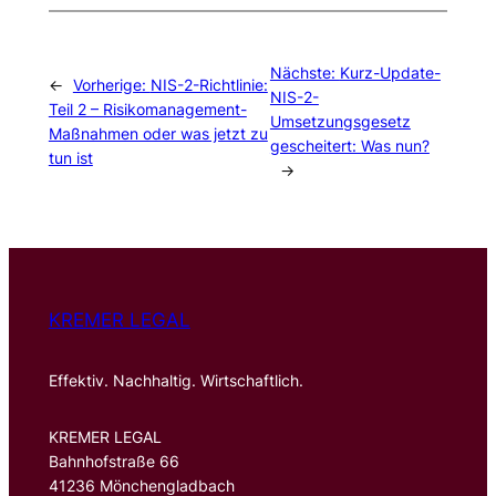
Nächste:
Kurz-Update-
←
Vorherige:
NIS-2-Richtlinie:
NIS-2-
Teil 2 – Risikomanagement-
Umsetzungsgesetz
Maßnahmen oder was jetzt zu
gescheitert: Was nun?
tun ist
→
KREMER LEGAL
Effektiv. Nachhaltig. Wirtschaftlich.
KREMER LEGAL
Bahnhofstraße 66
41236 Mönchengladbach