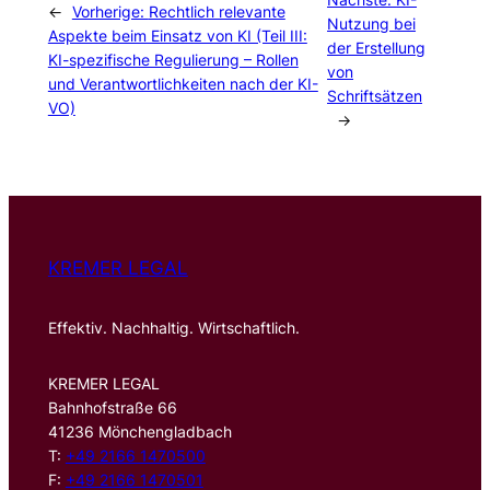
←
Vorherige:
Rechtlich relevante
Nutzung bei
Aspekte beim Einsatz von KI (Teil III:
der Erstellung
KI-spezifische Regulierung – Rollen
von
und Verantwortlichkeiten nach der KI-
Schriftsätzen
VO)
→
KREMER LEGAL
Effektiv. Nachhaltig. Wirtschaftlich.
KREMER LEGAL
Bahnhofstraße 66
41236 Mönchengladbach
T:
+49 2166 1470500
F:
+49 2166 1470501